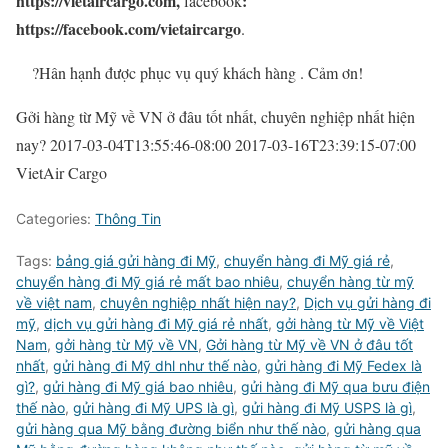
https://vietaircargo.com,
:
facebook
https://facebook.com/vietaircargo
.
?
Hân hạnh được phục vụ quý khách hàng . Cảm ơn!
Gởi hàng từ Mỹ về VN ở đâu tốt nhất, chuyên nghiệp nhất hiện
nay?
2017-03-04T13:55:46-08:00
2017-03-16T23:39:15-07:00
VietAir Cargo
Categories:
Thông Tin
Tags:
bảng giá gửi hàng đi Mỹ
,
chuyển hàng đi Mỹ giá rẻ
,
chuyển hàng đi Mỹ giá rẻ mất bao nhiêu
,
chuyển hàng từ mỹ
về việt nam
,
chuyên nghiệp nhất hiện nay?
,
Dịch vụ gửi hàng đi
mỹ
,
dịch vụ gửi hàng đi Mỹ giá rẻ nhất
,
gởi hàng từ Mỹ về Việt
Nam
,
gởi hàng từ Mỹ về VN
,
Gởi hàng từ Mỹ về VN ở đâu tốt
nhất
,
gửi hàng đi Mỹ dhl như thế nào
,
gửi hàng đi Mỹ Fedex là
gì?
,
gửi hàng đi Mỹ giá bao nhiêu
,
gửi hàng đi Mỹ qua bưu điện
thế nào
,
gửi hàng đi Mỹ UPS là gì
,
gửi hàng đi Mỹ USPS là gì
,
gửi hàng qua Mỹ bằng đường biển như thế nào
,
gửi hàng qua