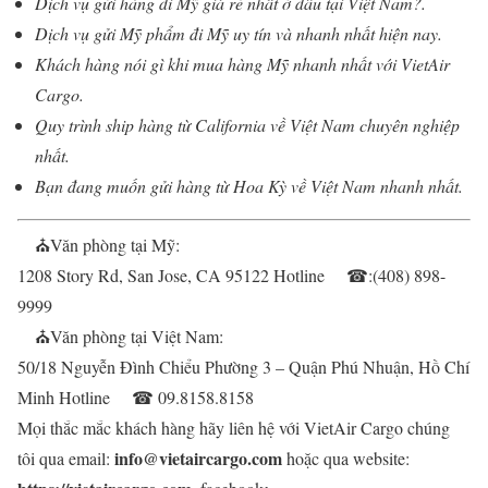
Dịch vụ gửi hàng đi Mỹ giá rẻ nhất ở đâu tại Việt Nam?.
Dịch vụ gửi Mỹ phẩm đi Mỹ uy tín và nhanh nhất hiện nay.
Khách hàng nói gì khi mua hàng Mỹ nhanh nhất với VietAir
Cargo.
Quy trình ship hàng từ California về Việt Nam chuyên nghiệp
nhất.
Bạn đang muốn gửi hàng từ Hoa Kỳ về Việt Nam nhanh nhất.
⛪
Văn phòng tại Mỹ:
1208 Story Rd, San Jose, CA 95122 Hotline
☎
:(408) 898-
9999
⛪
Văn phòng tại Việt Nam:
50/18 Nguyễn Đình Chiểu Phường 3 – Quận Phú Nhuận, Hồ Chí
Minh Hotline
☎
09.8158.8158
Mọi thắc mắc khách hàng hãy liên hệ với VietAir Cargo chúng
info@vietaircargo.com
tôi qua email:
hoặc qua website: