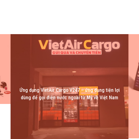
Ứng dụng VietAir Cargo V247 – ứng dụng tiện lợi
dùng để gọi điện nước ngoài từ Mỹ về Việt Nam