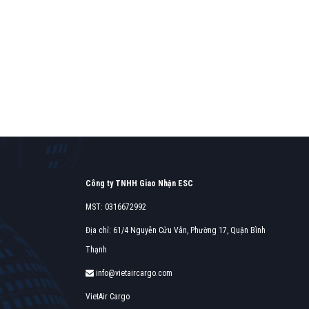
Find o
Công ty TNHH Giao Nhận ESC
Find out more →
MST: 0316672992
Địa chỉ: 61/4 Nguyễn Cửu Vân, Phường 17, Quận Bình
Thạnh
info@vietaircargo.com
VietAir Cargo