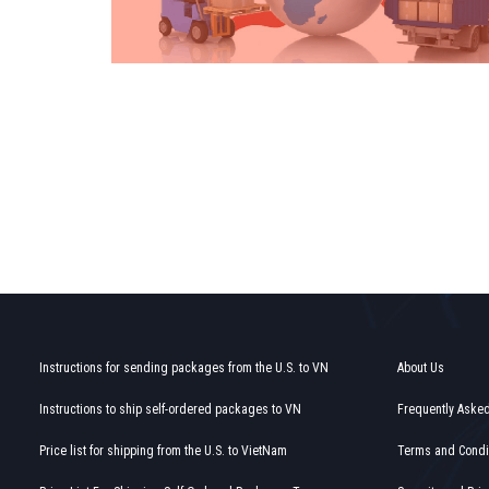
Find out more →
Instructions for sending packages from the U.S. to VN
About Us
Instructions to ship self-ordered packages to VN
Frequently Aske
Price list for shipping from the U.S. to VietNam
Terms and Condi