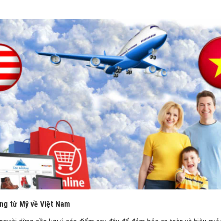
àng từ Mỹ về Việt Nam