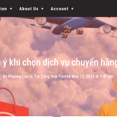
tion
About Us
Account
 ý khi chọn dịch vụ chuyển hàn
By
Phuong Lan
in
Tin Tổng Hợp
Posted
May 12, 2023 at 1:45 am