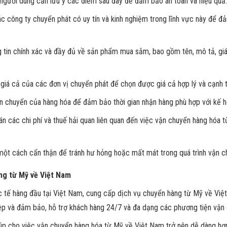
 người dùng cần lưu ý các điểm sau đây để đảm bảo an toàn và hiệu quả:
ác công ty chuyển phát có uy tín và kinh nghiệm trong lĩnh vực này để
tin chính xác và đầy đủ về sản phẩm mua sắm, bao gồm tên, mô tả, giá t
 giá cả của các đơn vị chuyển phát để chọn được giá cả hợp lý và cạnh t
vận chuyển của hàng hóa để đảm bảo thời gian nhận hàng phù hợp với kế 
oán các chi phí và thuế hải quan liên quan đến việc vận chuyển hàng hóa 
một cách cẩn thận để tránh hư hỏng hoặc mất mát trong quá trình vận c
àng từ Mỹ về Việt Nam
c tế hàng đầu tại Việt Nam, cung cấp dịch vụ chuyển hàng từ Mỹ về Việ
hiệp và đảm bảo, hỗ trợ khách hàng 24/7 và đa dạng các phương tiện vận
iúp cho việc vận chuyển hàng hóa từ Mỹ về Việt Nam trở nên dễ dàng hơ