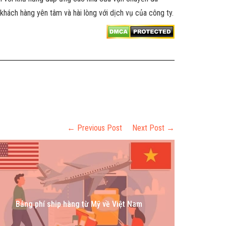
hách hàng yên tâm và hài lòng với dịch vụ của công ty.
← Previous Post
Next Post →
Đến với Vie
Bảng phí ship hàng từ Mỹ về Việt Nam