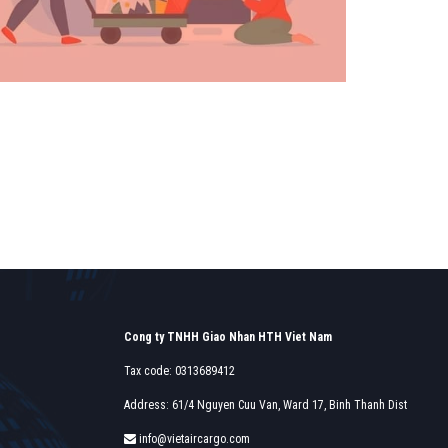
Find o
Find out more →
Cong ty TNHH Giao Nhan HTH Viet Nam
Tax code: 0313689412
Address: 61/4 Nguyen Cuu Van, Ward 17, Binh Thanh Dist
info@vietaircargo.com