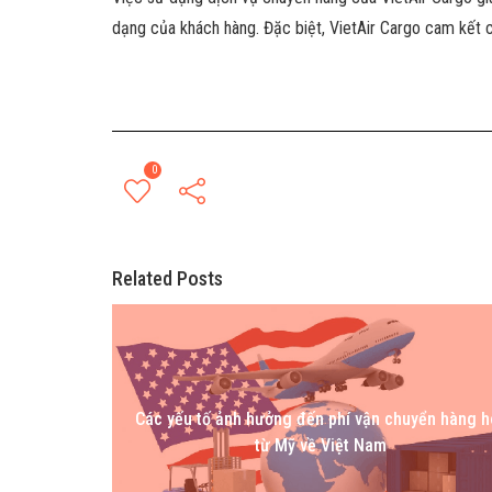
dạng của khách hàng. Đặc biệt, VietAir Cargo cam kết c
0
Related Posts
Các yếu tố ảnh hưởng đến phí vận chuyển hàng h
từ Mỹ về Việt Nam