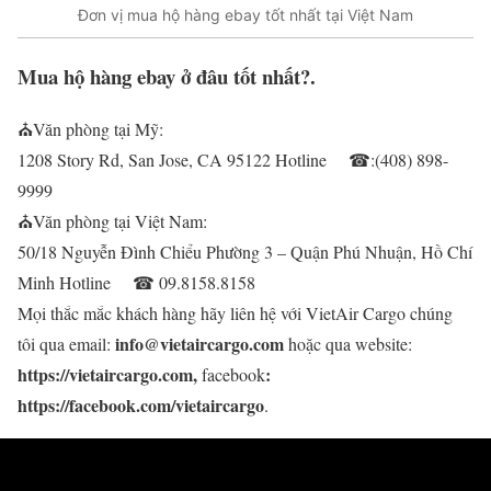
Đơn vị mua hộ hàng ebay tốt nhất tại Việt Nam
Mua hộ hàng ebay ở đâu tốt nhất?.
⛪
Văn phòng tại Mỹ:
1208 Story Rd, San Jose, CA 95122 Hotline
☎
:(408) 898-
9999
⛪
Văn phòng tại Việt Nam:
50/18 Nguyễn Đình Chiểu Phường 3 – Quận Phú Nhuận, Hồ Chí
Minh Hotline
☎
09.8158.8158
Mọi thắc mắc khách hàng hãy liên hệ với VietAir Cargo chúng
info@vietaircargo.com
tôi qua email:
hoặc qua website:
https://vietaircargo.com,
:
facebook
https://facebook.com/vietaircargo
.