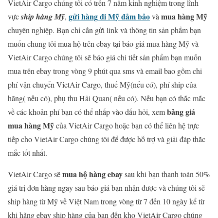
VietAir Cargo chúng tôi có trên 7 năm kinh nghiệm trong lĩnh
gửi hàng đi Mỹ đảm bảo
mua hàng Mỹ
vực
ship hàng Mỹ
,
và
chuyên nghiệp. Bạn chỉ cần gửi link và thông tin sản phẩm bạn
muốn chung tôi mua hộ trên ebay tại báo giá mua hàng Mỹ và
VietAir Cargo chúng tôi sẽ báo giá chi tiết sản phẩm bạn muốn
mua trên ebay trong vòng 9 phút qua sms và email bao gồm chi
phí vận chuyển VietAir Cargo, thuế Mỹ(nếu có), phí ship của
hãng( nếu có), phụ thu Hải Quan( nếu có). Nếu bạn có thắc mắc
bảng giá
về các khoản phí bạn có thể nhấp vào dấu hỏi, xem
mua hàng Mỹ
của VietAir Cargo hoặc bạn có thể liên hệ trực
tiếp cho VietAir Cargo chúng tôi để được hỗ trợ và giải đáp thắc
mắc tốt nhất.
mua hộ hàng ebay
VietAir Cargo sẽ
sau khi bạn thanh toán 50%
giá trị đơn hàng ngay sau báo giá bạn nhận được và chúng tôi sẽ
ship hàng từ Mỹ về Việt Nam trong vòng từ 7 đến 10 ngày kể từ
khi hãng ebay ship hàng của bạn đến kho VietAir Cargo chúng