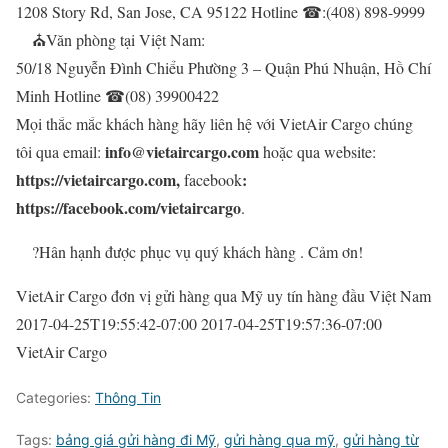
1208 Story Rd, San Jose, CA 95122 Hotline
☎
:(408) 898-9999
⛪
Văn phòng tại Việt Nam:
50/18 Nguyễn Đình Chiểu Phường 3 – Quận Phú Nhuận, Hồ Chí
Minh Hotline
☎
(08) 39900422
Mọi thắc mắc khách hàng hãy liên hệ với VietAir Cargo chúng
info@vietaircargo.com
tôi qua email:
hoặc qua website:
https://vietaircargo.com,
:
facebook
https://facebook.com/vietaircargo
.
?
Hân hạnh được phục vụ quý khách hàng . Cảm ơn!
VietAir Cargo đơn vị gửi hàng qua Mỹ uy tín hàng đầu Việt Nam
2017-04-25T19:55:42-07:00
2017-04-25T19:57:36-07:00
VietAir Cargo
Categories:
Thông Tin
Tags:
bảng giá gửi hàng đi Mỹ
,
gửi hàng qua mỹ
,
gửi hàng từ