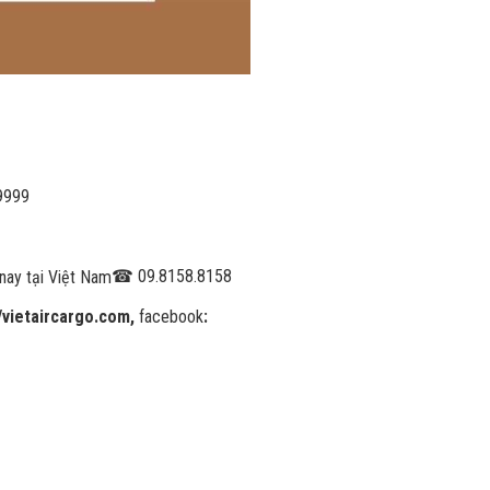
9999
☎
09.8158.8158
//vietaircargo.com,
facebook
: