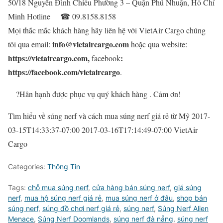
50/18 Nguyễn Đình Chiểu Phường 3 – Quận Phú Nhuận, Hồ Chí
Minh Hotline
☎
09.8158.8158
Mọi thắc mắc khách hàng hãy liên hệ với VietAir Cargo chúng
info@vietaircargo.com
tôi qua email:
hoặc qua website:
https://vietaircargo.com,
:
facebook
https://facebook.com/vietaircargo
.
?
Hân hạnh được phục vụ quý khách hàng . Cảm ơn!
Tìm hiểu về súng nerf và cách mua súng nerf giá rẻ từ Mỹ
2017-
03-15T14:33:37-07:00
2017-03-16T17:14:49-07:00
VietAir
Cargo
Categories:
Thông Tin
Tags:
chỗ mua súng nerf
,
cửa hàng bán súng nerf
,
giá súng
nerf
,
mua hộ súng nerf giá rẻ
,
mua súng nerf ở đâu
,
shop bán
súng nerf
,
súng đồ chơi nerf giá rẻ
,
súng nerf
,
Súng Nerf Alien
Menace
,
Súng Nerf Doomlands
,
súng nerf đà nẵng
,
súng nerf