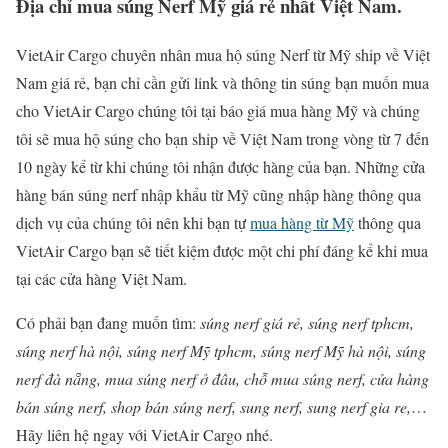
Địa chỉ mua súng Nerf Mỹ giá rẻ nhất Việt Nam.
VietAir Cargo chuyên nhân mua hộ súng Nerf từ Mỹ ship về Việt
Nam giá rẻ, bạn chỉ cần gửi link và thông tin súng bạn muốn mua
cho VietAir Cargo chúng tôi tại báo giá mua hàng Mỹ và chúng
tôi sẽ mua hộ súng cho bạn ship về Việt Nam trong vòng từ 7 đến
10 ngày kể từ khi chúng tôi nhận được hàng của bạn. Những cửa
hàng bán súng nerf nhập khẩu từ Mỹ cũng nhập hàng thông qua
dịch vụ của chúng tôi nên khi bạn tự
mua hàng từ Mỹ
thông qua
VietAir Cargo bạn sẽ tiết kiệm được một chi phí đáng kể khi mua
tại các cửa hàng Việt Nam.
Có phải bạn đang muốn tìm:
súng nerf giá rẻ, súng nerf tphcm,
súng nerf hà nội, súng nerf Mỹ tphcm, súng nerf Mỹ hà nội, súng
nerf đà nẵng, mua súng nerf ở đâu, chỗ mua súng nerf, cửa hàng
bán súng nerf, shop bán súng nerf, sung nerf, sung nerf gia re,
…
Hãy liên hệ ngay với VietAir Cargo nhé.