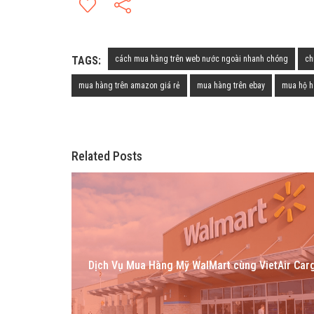
TAGS:
cách mua hàng trên web nước ngoài nhanh chóng
ch
mua hàng trên amazon giá rẻ
mua hàng trên ebay
mua hộ 
Related Posts
Dịch Vụ Mua Hàng Mỹ WalMart cùng VietAir Car