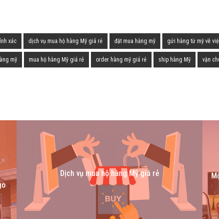
ính xác
dịch vụ mua hộ hàng Mỹ giá rẻ
đặt mua hàng mỹ
gửi hàng từ mỹ về vi
hàng mỹ
mua hộ hàng Mỹ giá rẻ
order hàng mỹ giá rẻ
ship hàng Mỹ
vận ch
Dịch vụ mua hộ hàng Mỹ giá rẻ
Mộ
go