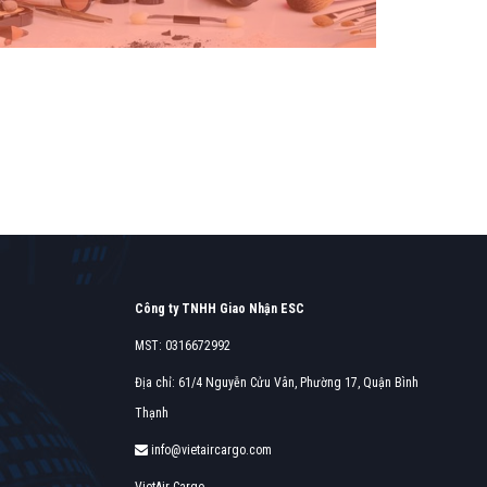
Find o
Find out more →
Công ty TNHH Giao Nhận ESC
MST: 0316672992
Địa chỉ: 61/4 Nguyễn Cửu Vân, Phường 17, Quận Bình
Thạnh
info@vietaircargo.com
VietAir Cargo