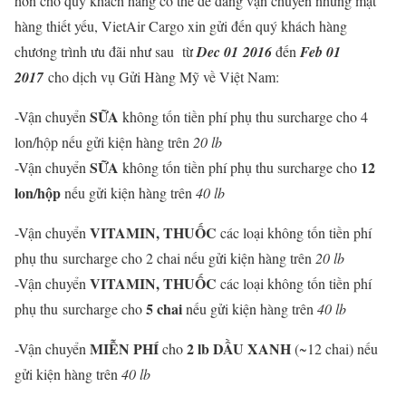
hơn cho quý khách hàng có thể dễ dàng vận chuyển những mặt
hàng thiết yếu, VietAir Cargo xin gửi đến quý khách hàng
chương trình ưu đãi như sau từ
Dec 01 2016
đến
Feb 01
2017
cho dịch vụ Gửi Hàng Mỹ về Việt Nam:
SỮA
-Vận chuyển
không tốn tiền phí phụ thu surcharge cho 4
lon/hộp nếu gửi kiện hàng trên
20 lb
SỮA
12
-Vận chuyển
không tốn tiền phí phụ thu surcharge cho
lon/hộp
nếu gửi kiện hàng trên
40 lb
VITAMIN, THUỐC
-Vận chuyển
các loại không tốn tiền phí
phụ thu surcharge cho 2 chai nếu gửi kiện hàng trên
20 lb
VITAMIN, THUỐC
-Vận chuyển
các loại không tốn tiền phí
5 chai
phụ thu surcharge cho
nếu gửi kiện hàng trên
40 lb
MIỄN PHÍ
2 lb
DẦU XANH
-Vận chuyển
cho
(~12 chai) nếu
gửi kiện hàng trên
40 lb