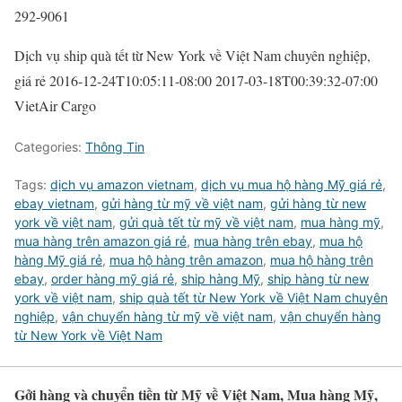
292-9061
Dịch vụ ship quà tết từ New York về Việt Nam chuyên nghiệp,
giá rẻ
2016-12-24T10:05:11-08:00
2017-03-18T00:39:32-07:00
VietAir Cargo
Categories:
Thông Tin
Tags:
dịch vụ amazon vietnam
,
dịch vụ mua hộ hàng Mỹ giá rẻ
,
ebay vietnam
,
gửi hàng từ mỹ về việt nam
,
gửi hàng từ new
york về việt nam
,
gửi quà tết từ mỹ về việt nam
,
mua hàng mỹ
,
mua hàng trên amazon giá rẻ
,
mua hàng trên ebay
,
mua hộ
hàng Mỹ giá rẻ
,
mua hộ hàng trên amazon
,
mua hộ hàng trên
ebay
,
order hàng mỹ giá rẻ
,
ship hàng Mỹ
,
ship hàng từ new
york về việt nam
,
ship quà tết từ New York về Việt Nam chuyên
nghiệp
,
vận chuyển hàng từ mỹ về việt nam
,
vận chuyển hàng
từ New York về Việt Nam
Gởi hàng và chuyển tiền từ Mỹ về Việt Nam, Mua hàng Mỹ,