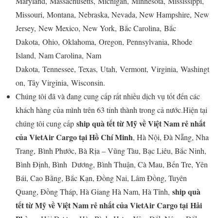
Maryland, Massachusetts, Michigan, Minnesota, Mississippi,
Missouri, Montana, Nebraska, Nevada, New Hampshire, New
Jersey, New Mexico, New York, Bắc Carolina, Bắc
Dakota, Ohio, Oklahoma, Oregon, Pennsylvania, Rhode
Island, Nam Carolina, Nam
Dakota, Tennessee, Texas, Utah, Vermont, Virginia, Washingt
on, Tây Virginia, Wisconsin.
Chúng tôi đã và đang cung cấp rất nhiều dịch vụ tốt đến các
khách hàng của mình trên 63 tỉnh thành trong cả nước.Hiện tại
ship quà tết từ Mỹ về Việt Nam rẻ nhất
chúng tôi cung cấp
của VietAir Cargo tại Hồ Chí Minh
, Hà Nội, Đà Nẵng, Nha
Trang, Bình Phước, Bà Rịa – Vũng Tàu, Bạc Liêu, Bắc Ninh,
Bình Định, Bình Dương, Bình Thuận, Cà Mau, Bến Tre, Yên
Bái, Cao Bằng, Bắc Kạn, Đồng Nai, Lâm Đồng, Tuyên
ship quà
Quang, Đồng Tháp, Hà Giang Hà Nam, Hà Tĩnh,
tết từ Mỹ về Việt Nam rẻ nhất của VietAir Cargo tại Hải