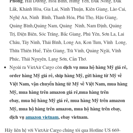
Phòng
, Hải Dương, Hòa Bình, Hưng Yên, Đắk Nông, Đắk
Lắk, Khánh Hòa, Gia Lai, Ninh Thuận, Kiên Giang, Lào Cai,
Nghệ An, Ninh Bình, Thanh Hóa, Phú Thọ, Hậu Giang,
Quảng Bình,Quảng Nam, Quảng Ninh, Nam Định, Quảng
Trị, Điện Biên, Sóc Trăng, Bắc Giang, Phú Yên, Sơn La, Lai
Châu, Tây Ninh, Thái Bình, Long An, Kon Tum, Vĩnh Long,
Thừa Thiên Huế, Tiền Giang, Trà Vinh, Quảng Ngãi, Vĩnh
Phúc, Thái Nguyên, Lạng Sơn, Cần Thơ.
dịch vụ mua hộ hàng Mỹ giá rẻ,
Ngoài ra VietAir Cargo còn
order hàng Mỹ giá rẻ, ship hàng Mỹ, gửi hàng từ Mỹ về
Việt Nam, vận chuyển hàng từ Mỹ về Việt Nam, mua hàng
Mỹ, mua hàng trên amazon giá rẻ,mua hàng trên
ebay,
mua hộ hàng Mỹ giá rẻ, mua hàng Mỹ trên amazon
Mỹ, mua hộ hàng trên amazon, mua hộ hàng trên ebay,
dịch vụ
amazon vietnam
, ebay vietnam.
Hãy liên hệ với VietAir Cargo chúng tôi qua Hotline US 669-