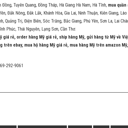
âm Đồng, Tuyên Quang, Đồng Tháp, Hà Giang Hà Nam, Hà Tĩnh,
mua quần 
ên, Đắk Nông, Đắk Lắk, Khánh Hòa, Gia Lai, Ninh Thuận, Kiên Giang, Lào
 Quảng Trị, Điện Biên, Sóc Trăng, Bắc Giang, Phú Yên, Sơn La, Lai Châu
Vĩnh Phúc, Thái Nguyên, Lạng Sơn, Cần Thơ.
ỹ giá rẻ, order hàng Mỹ giá rẻ, ship hàng Mỹ, gửi hàng từ Mỹ về V
g trên ebay,
mua hộ hàng Mỹ giá rẻ, mua hàng Mỹ trên amazon Mỹ,
 669-292-9061