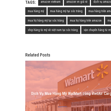
TAGS:
amazon vietnam
amazon vn giá rẻ
dịch vụ amazo
mua hàng mỹ
mua hàng mỹ tại sóc trăng
mua hàng trên am
mua hộ hàng mỹ tại sóc trăng
mua hộ hàng trên amazon
mu
ship hàng từ mỹ về việt nam tại sóc trăng
vận chuyển hàng từ mỹ
Related Posts
Dịch Vụ Mua Hàng Mỹ WalMart cùng VietAir Car