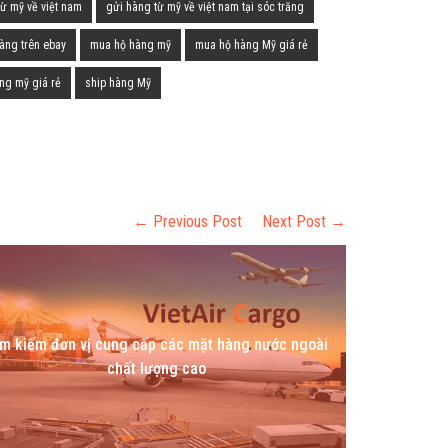
từ mỹ về việt nam
gửi hàng từ mỹ về việt nam tại sóc trăng
àng trên ebay
mua hộ hàng mỹ
mua hộ hàng Mỹ giá rẻ
ng mỹ giá rẻ
ship hàng Mỹ
← Previous Post
Next Post →
m kiếm đơn vị cung cấp các mặt hàng nước ngoài
chất lượng cao