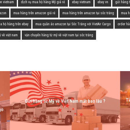
n vietnam
dịch vụ mua hộ hàng Mỹ giá rẻ
ebay vietnam
ebay vn
gửi hàng 
azon
mua hàng trên amazon giá rẻ
mua hàng trên amazon tại sóc trăng
mua h
a hộ hàng trên ebay
mua quần áo amazon tại Sóc Trăng với VietAir Cargo
order hà
 về việt nam
vận chuyển hàng từ mỹ về việt nam tại sóc trăng
Tì
Gửi hàng từ Mỹ về Việt Nam mất bao lâu ?
go