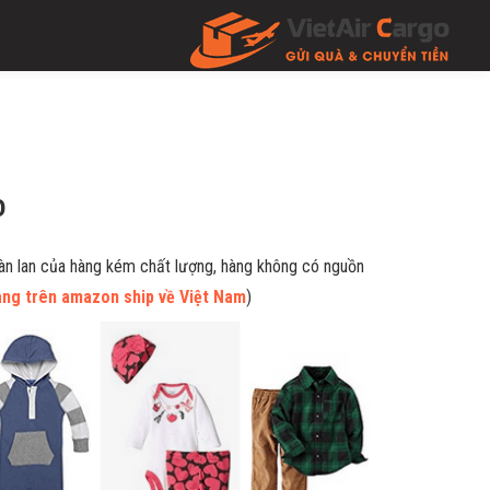
o
ràn lan của hàng kém chất lượng, hàng không có nguồn
ng trên amazon ship về Việt Nam
)