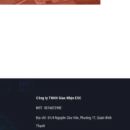
Find o
Find out more →
Công ty TNHH Giao Nhận ESC
MST: 0316672992
Địa chỉ: 61/4 Nguyễn Cửu Vân, Phường 17, Quận Bình
Thạnh