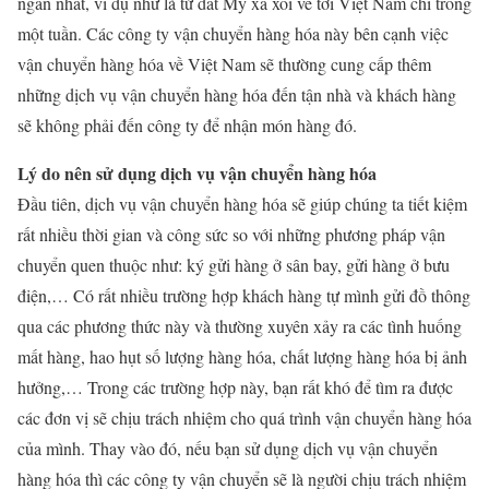
ngắn nhất, ví dụ như là từ đất Mỹ xa xôi về tới Việt Nam chỉ trong
một tuần. Các công ty vận chuyển hàng hóa này bên cạnh việc
vận chuyển hàng hóa về Việt Nam sẽ thường cung cấp thêm
những dịch vụ vận chuyển hàng hóa đến tận nhà và khách hàng
sẽ không phải đến công ty để nhận món hàng đó.
Lý do nên sử dụng dịch vụ vận chuyển hàng hóa
Đầu tiên, dịch vụ vận chuyển hàng hóa sẽ giúp chúng ta tiết kiệm
rất nhiều thời gian và công sức so với những phương pháp vận
chuyển quen thuộc như: ký gửi hàng ở sân bay, gửi hàng ở bưu
điện,… Có rất nhiều trường hợp khách hàng tự mình gửi đồ thông
qua các phương thức này và thường xuyên xảy ra các tình huống
mất hàng, hao hụt số lượng hàng hóa, chất lượng hàng hóa bị ảnh
hưởng,… Trong các trường hợp này, bạn rất khó để tìm ra được
các đơn vị sẽ chịu trách nhiệm cho quá trình vận chuyển hàng hóa
của mình. Thay vào đó, nếu bạn sử dụng dịch vụ vận chuyển
hàng hóa thì các công ty vận chuyển sẽ là người chịu trách nhiệm