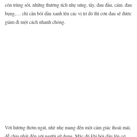
côn trùng sốt, những thương tích nhẹ sưng, tấy, đau đầu, cảm. đau
bụng,… chỉ cần bôi dầu xanh lên các vị trí đó thì cơn đau sẽ được
giảm đi một cách nhanh chóng.
Với hương thơm ngát, nhè nhẹ mang đến một cảm giác thoải mái,
dễ chịu nhất đến với người sử dụng. Mặc dù khi bôi dầu lên cơ