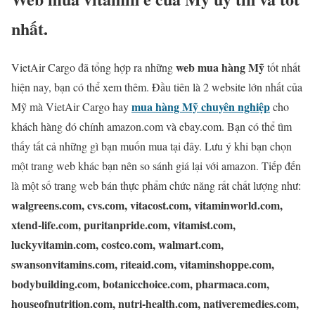
nhất.
web mua hàng Mỹ
VietAir Cargo đã tổng hợp ra những
tốt nhất
hiện nay, bạn có thể xem thêm. Đầu tiên là 2 website lớn nhất của
mua hàng Mỹ chuyên nghiệp
Mỹ mà VietAir Cargo hay
cho
khách hàng đó chính amazon.com và ebay.com. Bạn có thể tìm
thấy tất cả những gì bạn muốn mua tại đây. Lưu ý khi bạn chọn
một trang web khác bạn nên so sánh giá lại với amazon. Tiếp đến
là một số trang web bán thực phẩm chức năng rất chất lượng như:
walgreens.com, cvs.com, vitacost.com, vitaminworld.com,
xtend-life.com, puritanpride.com, vitamist.com,
luckyvitamin.com, costco.com, walmart.com,
swansonvitamins.com, riteaid.com, vitaminshoppe.com,
bodybuilding.com, botanicchoice.com, pharmaca.com,
houseofnutrition.com, nutri-health.com, nativeremedies.com,