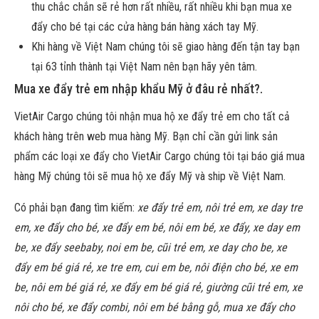
thu chắc chắn sẽ rẻ hơn rất nhiều, rất nhiều khi bạn mua xe
đẩy cho bé tại các cửa hàng bán hàng xách tay Mỹ.
Khi hàng về Việt Nam chúng tôi sẽ giao hàng đến tận tay bạn
tại 63 tỉnh thành tại Việt Nam nên bạn hãy yên tâm.
Mua xe đẩy trẻ em nhập khẩu Mỹ ở đâu rẻ nhất?.
VietAir Cargo chúng tôi nhận mua hộ xe đẩy trẻ em cho tất cả
khách hàng trên web mua hàng Mỹ. Bạn chỉ cần gửi link sản
phẩm các loại xe đẩy cho VietAir Cargo chúng tôi tại báo giá mua
hàng Mỹ chúng tôi sẽ mua hộ xe đẩy Mỹ và ship về Việt Nam.
Có phải bạn đang tìm kiếm:
xe đẩy trẻ em, nôi trẻ em, xe day tre
em, xe đẩy cho bé, xe đẩy em bé, nôi em bé, xe đẩy, xe day em
be, xe đẩy seebaby, noi em be, cũi trẻ em, xe day cho be, xe
đẩy em bé giá rẻ, xe tre em, cui em be, nôi điện cho bé, xe em
be, nôi em bé giá rẻ, xe đẩy em bé giá rẻ, giường cũi trẻ em, xe
nôi cho bé, xe đẩy combi, nôi em bé bằng gỗ, mua xe đẩy cho