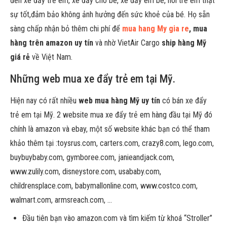
đến xe đẩy trẻ em, xe đẩy cho bé, xe đẩy em bé, nôi trẻ em thật
sự tốt,đảm bảo không ảnh hưởng đến sức khoẻ của bé. Họ sẵn
sàng chấp nhận bỏ thêm chi phí để
mua hang My gia re
, mua
hàng trên amazon uy tín
và nhờ VietAir Cargo
ship hàng Mỹ
giá rẻ
về Việt Nam.
Những web mua xe đẩy trẻ em tại Mỹ.
Hiện nay có rất nhiều
web mua hàng Mỹ uy tín
có bán xe đẩy
trẻ em tại Mỹ. 2 website mua xe đẩy trẻ em hàng đầu tại Mỹ đó
chính là amazon và ebay, một số website khác bạn có thể tham
khảo thêm tại :toysrus.com, carters.com, crazy8.com, lego.com,
buybuybaby.com, gymboree.com, janieandjack.com,
www.zulily.com, disneystore.com, usababy.com,
childrensplace.com, babymallonline.com, www.costco.com,
walmart.com, armsreach.com, …
Đầu tiên bạn vào amazon.com và tìm kiếm từ khoá “Stroller”