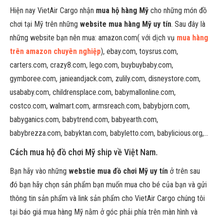
Hiện nay VietAir Cargo nhận
mua hộ hàng Mỹ
cho những món đồ
chơi tại Mỹ trên những
website mua hàng Mỹ uy tín
. Sau đây là
những website bạn nên mua: amazon.com( với dịch vụ
mua hàng
trên amazon chuyên nghiệp
), ebay.com, toysrus.com,
carters.com, crazy8.com, lego.com, buybuybaby.com,
gymboree.com, janieandjack.com, zulily.com, disneystore.com,
usababy.com, childrensplace.com, babymallonline.com,
costco.com, walmart.com, armsreach.com, babybjorn.com,
babyganics.com, babytrend.com, babyearth.com,
babybrezza.com, babyktan.com, babyletto.com, babylicious.org,…
Cách mua hộ đồ chơi Mỹ ship về Việt Nam.
Bạn hãy vào những
webstie mua đồ chơi Mỹ uy tín
ở trên sau
đó bạn hãy chọn sản phẩm bạn muốn mua cho bé của bạn và gửi
thông tin sản phẩm và link sản phẩm cho VietAir Cargo chúng tôi
tại báo giá mua hàng Mỹ nằm ở góc phải phía trên màn hình và