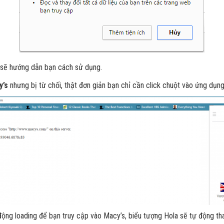
o sẽ hướng dẫn bạn cách sử dụng.
y’s
nhưng bị từ chối, thật đơn giản bạn chỉ cần click chuột vào ứng dụn
ự động loading để bạn truy cập vào Macy’s, biểu tượng Hola sẽ tự động t