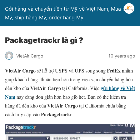
Gởi hàng và chuyển tiền từ Mỹ về Việt Nam, Mua hàng
Mỹ, ship hàng Mỹ, order hàng Mỹ
Packagetrackr là gì ?
VietAir Cargo
10 years ago
VietAir Cargo
USPS
UPS
FedEx
sẽ hỗ trợ
và
song song
nhằm
giúp khách hàng thuận tiện hơn trong việc vận chuyển hàng hóa
VietAir Cargo
gửi hàng về Việt
đến kho của
tại California. Việc
Nam
nay càng đơn giản hơn bao giờ hết. Bạn có thể kiểm tra
VietAir Cargo
hàng đã đến kho của
tại California chưa bằng
Packagetrackr
cách truy cập vào