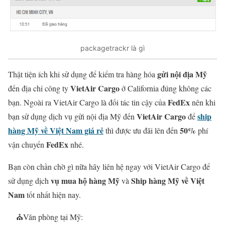
packagetrackr là gì
gửi nội địa Mỹ
Thật tiện ích khi sử dụng để kiểm tra hàng hóa
VietAir Cargo
đến địa chỉ công ty
ở California đúng không các
FedEx
bạn. Ngoài ra VietAir Cargo là đối tác tin cậy của
nên khi
VietAir Cargo
ship
bạn sử dụng dịch vụ gửi nội địa Mỹ đến
để
hàng Mỹ về Việt Nam giá rẻ
50%
thì được ưu đãi lên đến
phí
FedEx
vận chuyển
nhé.
Bạn còn chần chờ gì nữa hãy liên hệ ngay với VietAir Cargo để
vụ mua hộ hàng Mỹ
Ship hàng Mỹ về Việt
sử dụng dịch
và
Nam
tốt nhất hiện nay.
⛪
Văn phòng tại Mỹ: