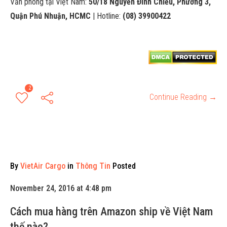
Văn phòng tại Việt Nam:
50/18 Nguyễn Đình Chiểu, Phường 3,
Quận Phú Nhuận, HCMC
| Hotline:
(08) 39900422
2
Continue Reading →
By
VietAir Cargo
in
Thông Tin
Posted
November 24, 2016 at 4:48 pm
Cách mua hàng trên Amazon ship về Việt Nam
thế nào?