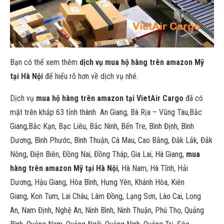
Bạn có thể xem thêm
dịch vụ mua hộ hàng trên amazon Mỹ
tại Hà Nội
để hiểu rõ hơn về dịch vụ nhé.
Dịch vụ
mua hộ hàng trên amazon tại VietAir Cargo
đã có
mặt trên khắp 63 tỉnh thành An Giang, Bà Rịa – Vũng Tàu,Bắc
Giang,Bắc Kạn, Bạc Liêu, Bắc Ninh, Bến Tre, Bình Định, Bình
Dương, Bình Phước, Bình Thuận, Cà Mau, Cao Bằng, Đắk Lắk, Đắk
Nông, Điện Biên, Đồng Nai, Đồng Tháp, Gia Lai, Hà Giang,
mua
hàng trên amazon Mỹ tại Hà Nội
, Hà Nam, Hà Tĩnh, Hải
Dương, Hậu Giang, Hòa Bình, Hưng Yên, Khánh Hòa, Kiên
Giang, Kon Tum, Lai Châu, Lâm Đồng, Lạng Sơn, Lào Cai, Long
An, Nam Định, Nghệ An, Ninh Bình, Ninh Thuận, Phú Thọ, Quảng