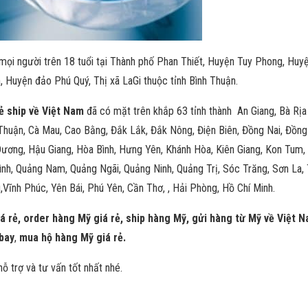
mọi người trên 18 tuổi tại Thành phố Phan Thiết, Huyện Tuy Phong, H
Huyện đảo Phú Quý, Thị xã LaGi thuộc tỉnh Bình Thuận.
ẻ ship về Việt Nam
đã có mặt trên khắp 63 tỉnh thành An Giang, Bà Rị
 Thuận, Cà Mau, Cao Bằng, Đắk Lắk, Đắk Nông, Điện Biên, Đồng Nai, Đồng 
Dương, Hậu Giang, Hòa Bình, Hưng Yên, Khánh Hòa, Kiên Giang, Kon Tum,
ình, Quảng Nam, Quảng Ngãi, Quảng Ninh, Quảng Trị, Sóc Trăng, Sơn La, 
,Vĩnh Phúc, Yên Bái, Phú Yên, Cần Thơ, , Hải Phòng, Hồ Chí Minh.
á rẻ, order hàng Mỹ giá rẻ, ship hàng Mỹ, gửi hàng từ Mỹ về Việt
bay
,
mua hộ hàng Mỹ giá rẻ.
ỗ trợ và tư vấn tốt nhất nhé.