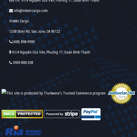
Địa chỉ: 61/4 Nguyễn Cửu Vân, Phường 17, Quận Bình Thạnh
info@vietaircargo.com
VietAir Cargo
1208 Story Rd, San Jose, CA 95122
(408) 898-9999
61/4 Nguyễn Cửu Vân, Phường 17, Quận Bình Thạnh
0909.808.308