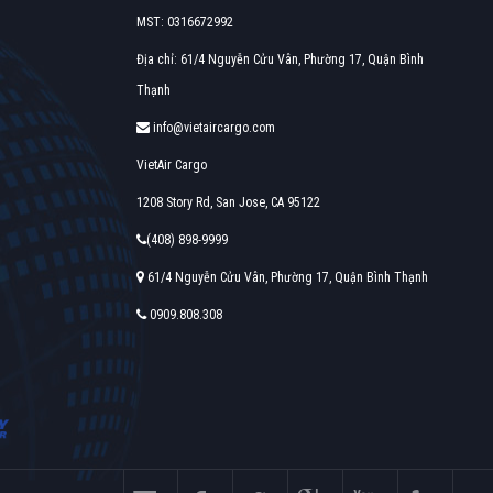
MST: 0316672992
Địa chỉ: 61/4 Nguyễn Cửu Vân, Phường 17, Quận Bình
Thạnh
info@vietaircargo.com
VietAir Cargo
1208 Story Rd, San Jose, CA 95122
(408) 898-9999
61/4 Nguyễn Cửu Vân, Phường 17, Quận Bình Thạnh
0909.808.308