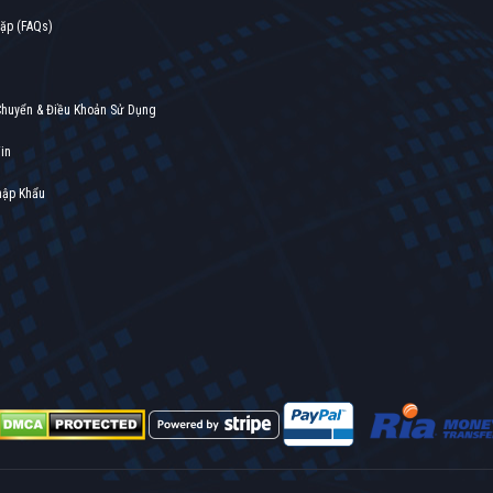
gặp (FAQs)
Chuyển & Điều Khoản Sử Dụng
in
hập Khẩu