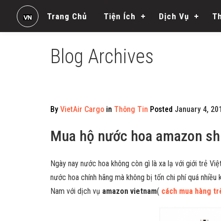
Trang Chủ
Tiện Ích
Dịch Vụ
T
Blog Archives
By
VietAir Cargo
in
Thông Tin
Posted
January 4, 20
Mua hộ nước hoa amazon ship
Ngày nay nước hoa không còn gì là xa lạ với giới trẻ V
nước hoa chính hãng mà không bị tốn chi phí quá nhiều 
Nam với dịch vụ
amazon vietnam
(
cách mua hàng t