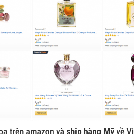
oa trên amazon và
ship hàng Mỹ
về Vi