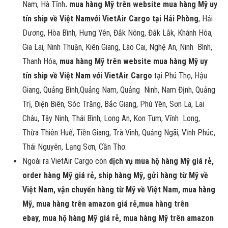
Nam, Hà Tĩnh
. mua hàng Mỹ trên website mua hàng Mỹ uy
tín ship về Việt Namvới VietAir Cargo tại Hải Phòng
, Hải
Dương, Hòa Bình, Hưng Yên, Đắk Nông, Đắk Lắk, Khánh Hòa,
Gia Lai, Ninh Thuận, Kiên Giang, Lào Cai, Nghệ An, Ninh Bình,
Thanh Hóa,
mua hàng Mỹ trên website mua hàng Mỹ uy
tín ship về Việt Nam với VietAir Cargo
tại Phú Thọ, Hậu
Giang, Quảng Bình,Quảng Nam, Quảng Ninh, Nam Định, Quảng
Trị, Điện Biên, Sóc Trăng, Bắc Giang, Phú Yên, Sơn La, Lai
Châu, Tây Ninh, Thái Bình, Long An, Kon Tum, Vĩnh Long,
Thừa Thiên Huế, Tiền Giang, Trà Vinh, Quảng Ngãi, Vĩnh Phúc,
Thái Nguyên, Lạng Sơn, Cần Thơ.
Ngoài ra VietAir Cargo còn
dịch vụ mua hộ hàng Mỹ giá rẻ,
order hàng Mỹ giá rẻ, ship hàng Mỹ, gửi hàng từ Mỹ về
Việt Nam, vận chuyển hàng từ Mỹ về Việt Nam, mua hàng
Mỹ, mua hàng trên amazon giá rẻ,mua hàng trên
ebay,
mua hộ hàng Mỹ giá rẻ, mua hàng Mỹ trên amazon