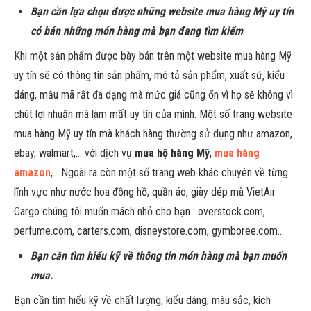
Bạn cần lựa chọn được những website mua hàng Mỹ uy tín
có bán những món hàng mà bạn đang tìm kiếm
.
Khi một sản phẩm được bày bán trên một website mua hàng Mỹ
uy tín sẽ có thông tin sản phẩm, mô tả sản phẩm, xuất sứ, kiểu
dáng, mẫu mã rất đa dạng mà mức giá cũng ổn vì họ sẽ không vì
chút lợi nhuận mà làm mất uy tín của mình. Một số trang website
mua hàng Mỹ uy tín mà khách hàng thường sử dụng như amazon,
ebay, walmart,… với dịch vụ
mua hộ hàng Mỹ
,
mua hàng
amazon
,….Ngoài ra còn một số trang web khác chuyên về từng
lĩnh vực như nước hoa đồng hồ, quần áo, giày dép mà VietAir
Cargo chúng tôi muốn mách nhỏ cho bạn : overstock.com,
perfume.com, carters.com, disneystore.com, gymboree.com…
Bạn cần tìm hiểu kỹ về thông tin món hàng mà bạn muốn
mua.
Bạn cần tìm hiểu kỹ về chất lượng, kiểu dáng, màu sắc, kích