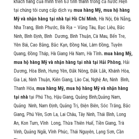
khách hàng của mình trên 63 tỉnh thành trong cả nước.Hiện
tại chúng tôi cung cấp dịch vụ
mua hàng Mỹ, mua hộ hàng
Mỹ và nhận hàng tại nhà tại Hồ Chí Minh
, Hà Nội, Đà Nẵng,
Nha Trang, Bình Phước, Bà Rịa – Vũng Tàu, Bạc Liêu, Bắc
Ninh, Bình Định, Bình Dương, Bình Thuận, Cà Mau, Bến Tre,
Yên Bái, Cao Bằng, Bắc Kạn, Đồng Nai, Lâm Đồng, Tuyên
Quang, Đồng Tháp, Hà Giang Hà Nam, Hà Tĩnh
. mua hàng Mỹ,
mua hộ hàng Mỹ và nhận hàng tại nhà tại Hải Phòng
, Hải
Dương, Hòa Bình, Hưng Yên, Đắk Nông, Đắk Lắk, Khánh Hòa,
Gia Lai, Ninh Thuận, Kiên Giang, Lào Cai, Nghệ An, Ninh Bình,
Thanh Hóa,
mua hàng Mỹ, mua hộ hàng Mỹ và nhận hàng
tại nhà
tại Phú Thọ, Hậu Giang, Quảng Bình,Quảng Nam,
Quảng Ninh, Nam Định, Quảng Trị, Điện Biên, Sóc Trăng, Bắc
Giang, Phú Yên, Sơn La, Lai Châu, Tây Ninh, Thái Bình, Long
An, Kon Tum, Vĩnh Long, Thừa Thiên Huế, Tiền Giang, Trà
Vinh, Quảng Ngãi, Vĩnh Phúc, Thái Nguyên, Lạng Sơn, Cần